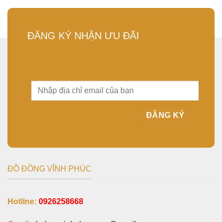
ĐĂNG KÝ NHẬN ƯU ĐÃI
ĐỒ ĐỒNG VĨNH PHÚC
Hotline:
0926258668