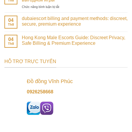
Th8
o’yinlar
astronaut
ở
Chức năng bình luận bị tắt
va
games
Обзор
bonuslar
at
лучших
uchun
dubaiescort billing and payment methods: discreet,
100HP
04
игр
tezkor
secure, premium experience
Gaming
Th8
в
kirish
казино:
что
Hong Kong Male Escorts Guide: Discreet Privacy,
04
выбрать
Safe Billing & Premium Experience
Th8
для
выгодной
игры
HỖ TRỢ TRỰC TUYẾN
Đồ đồng Vĩnh Phúc
0926258668