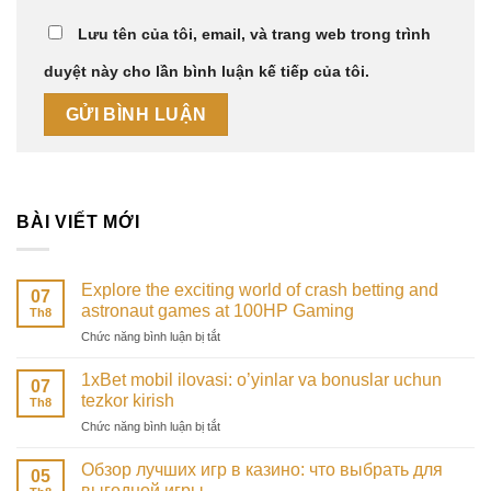
Lưu tên của tôi, email, và trang web trong trình
duyệt này cho lần bình luận kế tiếp của tôi.
BÀI VIẾT MỚI
Explore the exciting world of crash betting and
07
astronaut games at 100HP Gaming
Th8
ở
Chức năng bình luận bị tắt
Explore
the
1xBet mobil ilovasi: o’yinlar va bonuslar uchun
07
exciting
tezkor kirish
Th8
world
ở
Chức năng bình luận bị tắt
of
1xBet
crash
mobil
betting
Обзор лучших игр в казино: что выбрать для
05
ilovasi:
and
выгодной игры