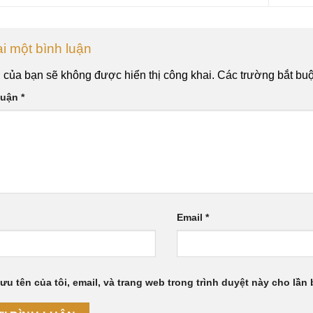
ại một bình luận
 của bạn sẽ không được hiển thị công khai.
Các trường bắt bu
luận
*
Email
*
ưu tên của tôi, email, và trang web trong trình duyệt này cho lần b