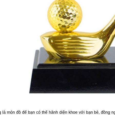
 là món đồ để bạn có thể hãnh diện khoe với bạn bè, đồng n