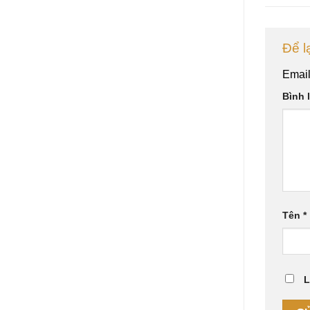
Để l
Email
Bình 
Tên
*
L