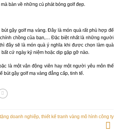
t mà bàn về những cú phát bóng golf đẹp.
 bút gậy golf mạ vàng. Đây là món quà rất phù hợp để
y chính chồng của bạn,… Đặc biệt nhất là những người
thì đây sẽ là món quà ý nghĩa khi được chọn làm quà
 bất cứ ngày kỷ niệm hoặc dịp gặp gỡ nào.
hoặc là một vận động viên hay một người yêu môn thể
 bút gậy golf mạ vàng đẳng cấp, tinh tế.
tặng doanh nghiệp, thiết kế tranh vàng mô hình công ty