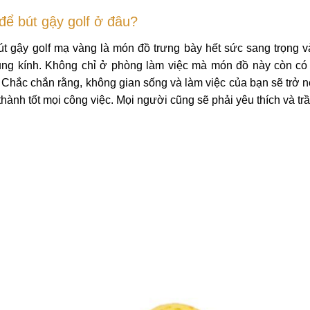
để bút gậy golf ở đâu?
út gậy golf mạ vàng là món đồ trưng bày hết sức sang trọng và 
ung kính. Không chỉ ở phòng làm việc mà món đồ này còn có 
Chắc chắn rằng, không gian sống và làm việc của bạn sẽ trở 
hành tốt mọi công việc. Mọi người cũng sẽ phải yêu thích và tr