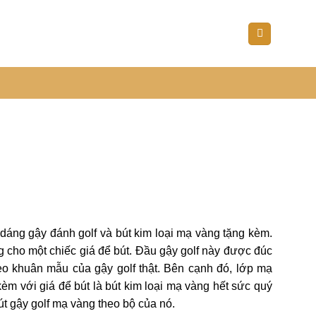
dáng gậy đánh golf và bút kim loại mạ vàng tặng kèm.
g cho một chiếc giá để bút. Đầu gậy golf này được đúc
eo khuân mẫu của gậy golf thật. Bên cạnh đó, lớp mạ
èm với giá để bút là bút kim loại mạ vàng hết sức quý
bút gậy golf mạ vàng theo bộ của nó.