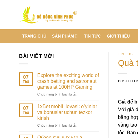
Skip
to
Tìm
kiếm:
content
TRANG CHỦ
SẢN PHẨM
TIN TỨC
GIỚI THIỆU
TIN TỨC
BÀI VIẾT MỚI
Quà t
Explore the exciting world of
07
crash betting and astronaut
POSTED 
Th8
games at 100HP Gaming
ở
Chức năng bình luận bị tắt
Explore
Giá để b
the
1xBet mobil ilovasi: o’yinlar
07
Với giá 
exciting
va bonuslar uchun tezkor
Th8
world
bằng hợp
kirish
of
vàng tạo
ở
Chức năng bình luận bị tắt
crash
1xBet
betting
tộc. Bạn 
mobil
and
Обзор лучших игр в