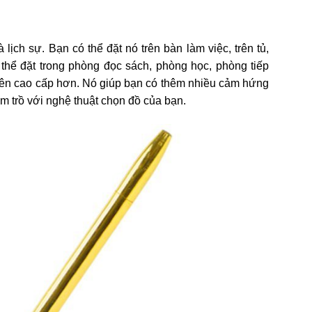
lịch sự. Bạn có thể đặt nó trên bàn làm việc, trên tủ,
thể đặt trong phòng đọc sách, phòng học, phòng tiếp
nên cao cấp hơn. Nó giúp bạn có thêm nhiều cảm hứng
ầm trồ với nghệ thuật chọn đồ của bạn.