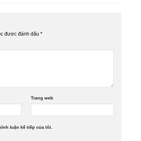
ộc được đánh dấu
*
Trang web
ình luận kế tiếp của tôi.