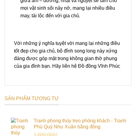
giữa âm – dương, nhật và nguyệt sẽ làm cho
mọi vật sinh sôi nảy nở, mang lại nhiều điều
may, tài lộc đến với gia chủ.
Với những ý nghĩa tuyệt vời mang lại những điều
tốt đẹp cho gia chủ, bộ đỉnh song long này xứng
đáng được góp mặt trong không gian thờ phụng
của gia đình bạn. Hãy liên hệ Đồ đồng Vĩnh Phúc
SẢN PHẨM TƯƠNG TỰ
Tranh phong thủy treo phòng khách - Tranh
Phú Quý Như Xuân bằng đồng
Giá
Giá
1.000.000
₫
900.000
₫