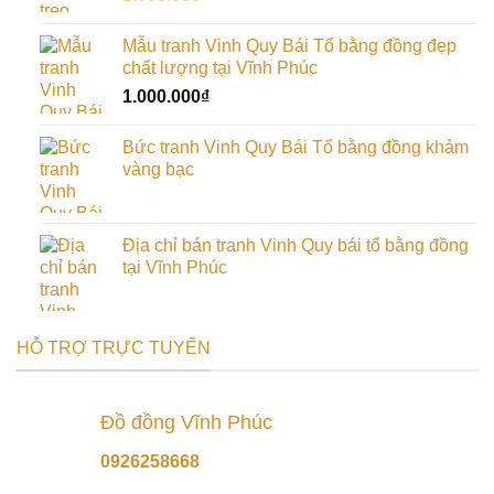
gốc
hiện
là:
tại
Mẫu tranh Vinh Quy Bái Tổ bằng đồng đẹp
1.000.000₫.
là:
chất lượng tại Vĩnh Phúc
900.000₫.
1.000.000
₫
Bức tranh Vinh Quy Bái Tổ bằng đồng khảm
vàng bạc
Địa chỉ bán tranh Vinh Quy bái tổ bằng đồng
tại Vĩnh Phúc
HỖ TRỢ TRỰC TUYẾN
Đồ đồng Vĩnh Phúc
0926258668