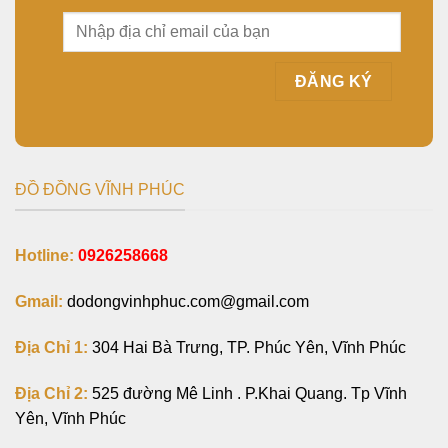
ĐỒ ĐỒNG VĨNH PHÚC
Hotline:
0926258668
Gmail:
dodongvinhphuc.com@gmail.com
Địa Chỉ 1:
304 Hai Bà Trưng, TP. Phúc Yên, Vĩnh Phúc
Địa Chỉ 2:
525 đường Mê Linh . P.Khai Quang. Tp Vĩnh
Yên, Vĩnh Phúc