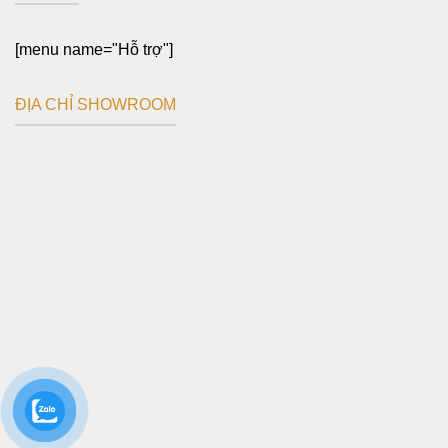
[menu name="Hỗ trợ"]
ĐỊA CHỈ SHOWROOM