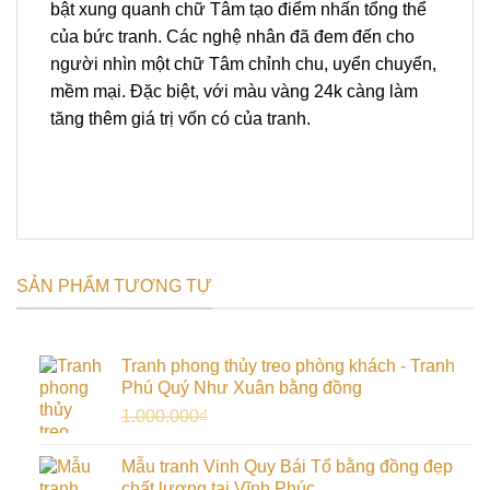
bật xung quanh chữ Tâm tạo điểm nhấn tổng thể
của bức tranh. Các nghệ nhân đã đem đến cho
người nhìn một chữ Tâm chỉnh chu, uyển chuyển,
mềm mại. Đặc biệt, với màu vàng 24k càng làm
tăng thêm giá trị vốn có của tranh.
SẢN PHẨM TƯƠNG TỰ
Tranh phong thủy treo phòng khách - Tranh
Phú Quý Như Xuân bằng đồng
Giá
Giá
1.000.000
₫
900.000
₫
gốc
hiện
là:
tại
Mẫu tranh Vinh Quy Bái Tổ bằng đồng đẹp
1.000.000₫.
là:
chất lượng tại Vĩnh Phúc