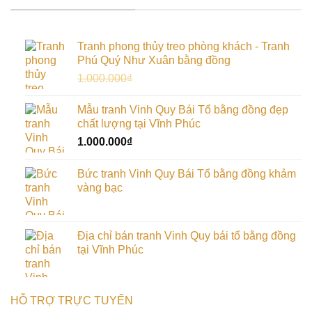
Tranh phong thủy treo phòng khách - Tranh
Phú Quý Như Xuân bằng đồng
Giá
Giá
1.000.000
₫
900.000
₫
gốc
hiện
là:
tại
Mẫu tranh Vinh Quy Bái Tổ bằng đồng đẹp
1.000.000₫.
là:
chất lượng tại Vĩnh Phúc
900.000₫.
1.000.000
₫
Bức tranh Vinh Quy Bái Tổ bằng đồng khảm
vàng bạc
Địa chỉ bán tranh Vinh Quy bái tổ bằng đồng
tại Vĩnh Phúc
HỖ TRỢ TRỰC TUYẾN