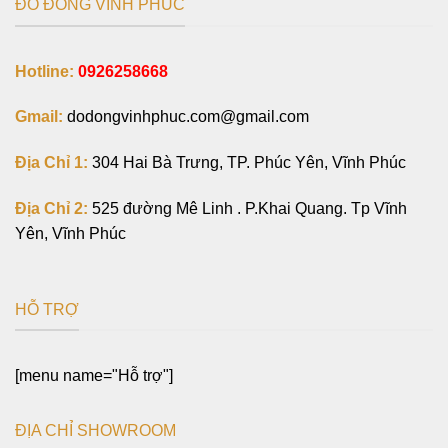
ĐỒ ĐỒNG VĨNH PHÚC
Hotline:
0926258668
Gmail:
dodongvinhphuc.com@gmail.com
Địa Chỉ 1:
304 Hai Bà Trưng, TP. Phúc Yên, Vĩnh Phúc
Địa Chỉ 2:
525 đường Mê Linh . P.Khai Quang. Tp Vĩnh
Yên, Vĩnh Phúc
HỖ TRỢ
[menu name="Hỗ trợ"]
ĐỊA CHỈ SHOWROOM