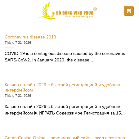
Skip
to
content
Coronavirus disease 2019
Tháng 7 31, 2026
COVID-19 is a contagious disease caused by the coronavirus
SARS-CoV-2. In January 2020, the disease...
Казино онлайн 2026 с быстрой регистрацией и удобным
интерфейсом
Tháng 7 31, 2026
Казино онлайн 2026 с быстрой регистрацией и удобным
интерфейсом ▶️ ИГРАТЬ Содержимое Регистрация за 15...
Gama Casino Online – официальный сайт – вход и зеркало