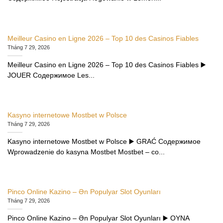
Meilleur Casino en Ligne 2026 – Top 10 des Casinos Fiables
Tháng 7 29, 2026
Meilleur Casino en Ligne 2026 – Top 10 des Casinos Fiables ▶️
JOUER Содержимое Les...
Kasyno internetowe Mostbet w Polsce
Tháng 7 29, 2026
Kasyno internetowe Mostbet w Polsce ▶️ GRAĆ Содержимое
Wprowadzenie do kasyna Mostbet Mostbet – co...
Pinco Online Kazino – Ən Populyar Slot Oyunları
Tháng 7 29, 2026
Pinco Online Kazino – Ən Populyar Slot Oyunları ▶️ OYNA