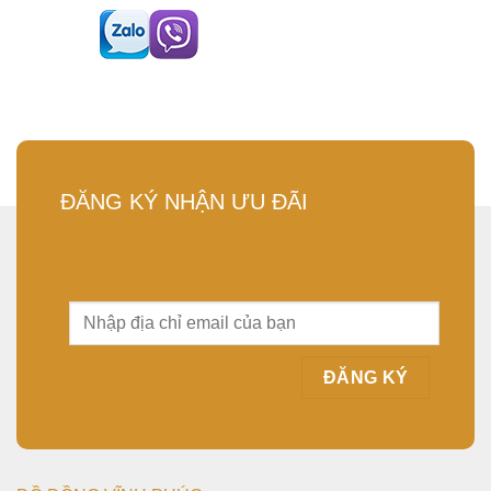
ĐĂNG KÝ NHẬN ƯU ĐÃI