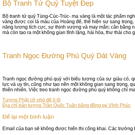
Bộ Tranh Tứ Quý Tuyệt Đẹp
Bộ tranh tứ quý Tùng-Cúc-Trúc- mạ vàng là một tác phẩm nghệ 
vàng được coi là màu của Hoàng đế, thể hiện sự sang trọng,
năng lượng tích cực, sự thịnh vượng và may mắn; cân bằng n
mà còn tạo ra một không gian tĩnh lặng, hài hòa, thư thái cho 
Tranh Ngọc Đường Phú Quý Dát Vàng
Tranh ngọc đường phú quý với biểu tượng của sự giàu có, qu
lực và uy tín, cũng như tạo nên một không gian sang trọng, q
thiên nhiên. Việc treo tranh ngọc đường phú quý không chỉ man
Tượng Phật cỡ nhỏ để ô tô
Địa chỉ bản tượng Trần Quốc Tuấn bằng đồng tại Vĩnh Phúc
Để lại một bình luận
Email của bạn sẽ không được hiển thị công khai.
Các trường 