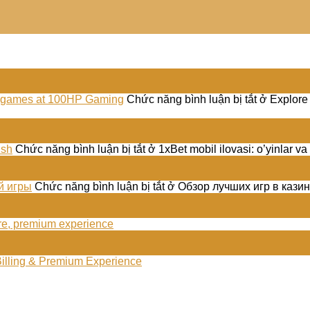
aut games at 100HP Gaming
Chức năng bình luận bị tắt
ở Explore 
ish
Chức năng bình luận bị tắt
ở 1xBet mobil ilovasi: o’yinlar va
й игры
Chức năng bình luận bị tắt
ở Обзор лучших игр в казин
ure, premium experience
Billing & Premium Experience