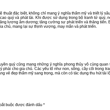
thuật đặc biệt, không chỉ mang ý nghĩa thẩm mỹ và triết lý sâ
 cao quý và phát tài. Khi được sử dụng trong bộ tranh tứ quý
ăng lượng âm dương; tăng cường sự phát triển và thăng tiến. 
gia chủ, mang lại sự thịnh vượng, may mắn và phát triển.
yền quý cũng mang những ý nghĩa phong thủy vô cùng quan trọ
uý phái cho gia chủ. Các yếu tố như non, sông, cây cối trong t
g vẻ đẹp thẩm mỹ sang trọng, mà còn có tác dụng thu hút tài lộ
bắt buộc được đánh dấu
*