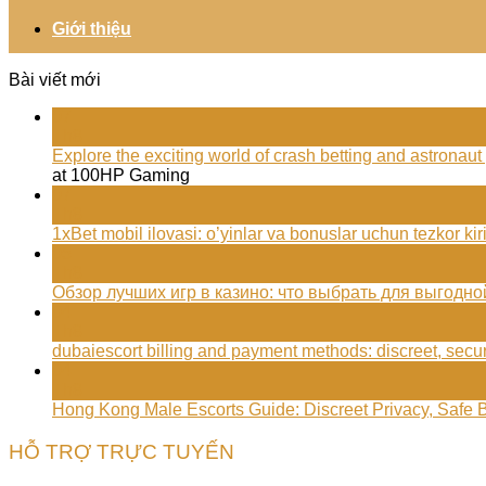
Giới thiệu
Bài viết mới
07
Th8
Explore the exciting world of crash betting and astron
at 100HP Gaming
07
Th8
1xBet mobil ilovasi: o’yinlar va bonuslar uchun tezkor kir
05
Th8
Обзор лучших игр в казино: что выбрать для выгодно
04
Th8
dubaiescort billing and payment methods: discreet, sec
04
Th8
Hong Kong Male Escorts Guide: Discreet Privacy, Safe 
HỖ TRỢ TRỰC TUYẾN