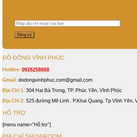
ĐỒ ĐỒNG VĨNH PHÚC
Hotline:
0926258668
Gmail:
dodongvinhphuc.com@gmail.com
Địa Chỉ 1:
304 Hai Bà Trưng, TP. Phúc Yên, Vĩnh Phúc
Địa Chỉ 2:
525 đường Mê Linh . P.Khai Quang. Tp Vĩnh Yên, 
HỖ TRỢ
[menu name="Hỗ trợ"]
ĐỊA CHỈ SHOWROOM