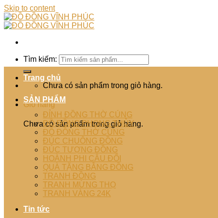
Skip to content
Tìm kiếm:
Trang chủ
Chưa có sản phẩm trong giỏ hàng.
SẢN PHẨM
Giỏ hàng
ĐỈNH ĐỒNG THỜ CÚNG
ĐỒ ĐỒNG PHONG THỦY
Chưa có sản phẩm trong giỏ hàng.
ĐỒ ĐỒNG THỜ CÚNG
ĐÚC CHUÔNG ĐỒNG
ĐÚC TƯỢNG ĐỒNG
HOÀNH PHI CÂU ĐỐI
QUÀ TẶNG BẰNG ĐỒNG
TRANH ĐỒNG
TRANH MỪNG THỌ
TRANH VÀNG 24K
Tin tức