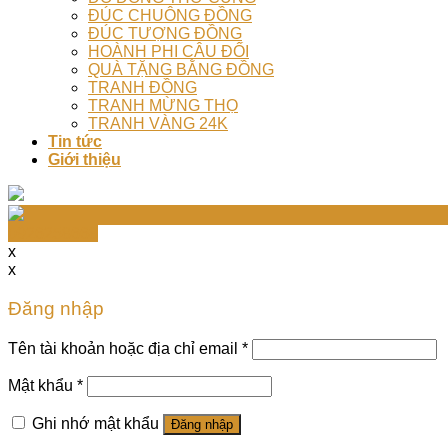
ĐÚC CHUÔNG ĐỒNG
ĐÚC TƯỢNG ĐỒNG
HOÀNH PHI CÂU ĐỐI
QUÀ TẶNG BẰNG ĐỒNG
TRANH ĐỒNG
TRANH MỪNG THỌ
TRANH VÀNG 24K
Tin tức
Giới thiệu
0926258668
x
x
Đăng nhập
Tên tài khoản hoặc địa chỉ email
*
Mật khẩu
*
Ghi nhớ mật khẩu
Đăng nhập