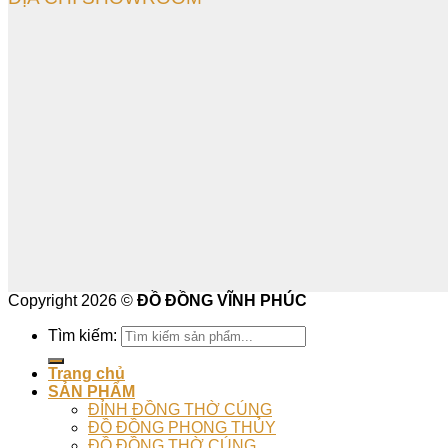
Copyright 2026 ©
ĐỒ ĐỒNG VĨNH PHÚC
Tìm kiếm:
Trang chủ
SẢN PHẨM
ĐỈNH ĐỒNG THỜ CÚNG
ĐỒ ĐỒNG PHONG THỦY
ĐỒ ĐỒNG THỜ CÚNG