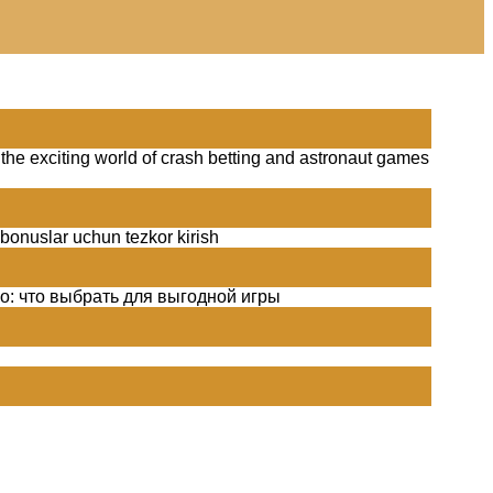
the exciting world of crash betting and astronaut games
 bonuslar uchun tezkor kirish
о: что выбрать для выгодной игры