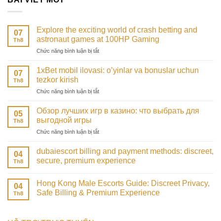
Explore the exciting world of crash betting and
07
astronaut games at 100HP Gaming
Th8
ở
Chức năng bình luận bị tắt
Explore
the
1xBet mobil ilovasi: o’yinlar va bonuslar uchun
07
exciting
tezkor kirish
Th8
world
ở
Chức năng bình luận bị tắt
of
1xBet
crash
mobil
betting
Обзор лучших игр в казино: что выбрать для
05
ilovasi:
and
выгодной игры
Th8
o’yinlar
astronaut
ở
Chức năng bình luận bị tắt
va
games
Обзор
bonuslar
at
лучших
uchun
dubaiescort billing and payment methods: discreet,
100HP
04
игр
tezkor
secure, premium experience
Gaming
Th8
в
kirish
казино:
что
Hong Kong Male Escorts Guide: Discreet Privacy,
04
выбрать
Safe Billing & Premium Experience
Th8
для
выгодной
игры