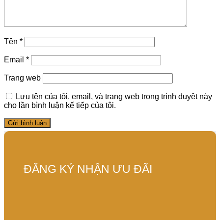
Tên
*
Email
*
Trang web
Lưu tên của tôi, email, và trang web trong trình duyệt này
cho lần bình luận kế tiếp của tôi.
ĐĂNG KÝ NHẬN ƯU ĐÃI