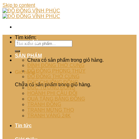
Skip to content
Tìm kiếm:
Trang chủ
SẢN PHẨM
Chưa có sản phẩm trong giỏ hàng.
ĐỈNH ĐỒNG THỜ CÚNG
ĐỒ ĐỒNG PHONG THỦY
Giỏ hàng
ĐỒ ĐỒNG THỜ CÚNG
ĐÚC CHUÔNG ĐỒNG
Chưa có sản phẩm trong giỏ hàng.
ĐÚC TƯỢNG ĐỒNG
HOÀNH PHI CÂU ĐỐI
QUÀ TẶNG BẰNG ĐỒNG
TRANH ĐỒNG
TRANH MỪNG THỌ
TRANH VÀNG 24K
Tin tức