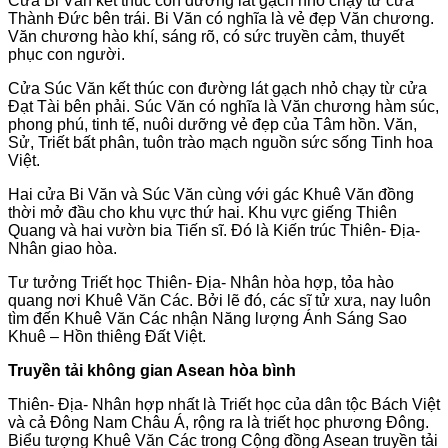
Cửa Bi Văn kết thúc con đường lát gạch nhỏ chạy từ cửa
Thành Đức bên trái. Bi Văn có nghĩa là vẻ đẹp Văn chương.
Văn chương hào khí, sáng rõ, có sức truyền cảm, thuyết
phục con người.
Cửa Súc Văn kết thúc con đường lát gạch nhỏ chạy từ cửa
Đạt Tài bên phải. Súc Văn có nghĩa là Văn chương hàm súc,
phong phú, tinh tế, nuôi dưỡng vẻ đẹp của Tâm hồn. Văn,
Sử, Triết bất phân, tuôn trào mạch nguồn sức sống Tinh hoa
Việt.
Hai cửa Bi Văn và Súc Văn cùng với gác Khuê Văn đồng
thời mở đầu cho khu vực thứ hai. Khu vực giếng Thiên
Quang và hai vườn bia Tiến sĩ. Đó là Kiến trúc Thiên- Địa-
Nhân giao hòa.
Tư tưởng Triết học Thiên- Địa- Nhân hòa hợp, tỏa hào
quang nơi Khuê Văn Các. Bởi lẽ đó, các sĩ tử xưa, nay luôn
tìm đến Khuê Văn Các nhận Năng lượng Ánh Sáng Sao
Khuê – Hồn thiêng Đất Việt.
Truyền tải không gian Asean hòa bình
Thiên- Địa- Nhân hợp nhất là Triết học của dân tộc Bách Việt
và cả Đông Nam Châu Á, rộng ra là triết học phương Đông.
Biểu tượng Khuê Văn Các trong Cộng đồng Asean truyền tải