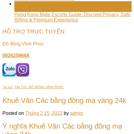
04
Th8
Hong Kong Male Escorts Guide: Discreet Privacy, Safe
Billing & Premium Experience
HỖ TRỢ TRỰC TUYẾN
Đồ đồng Vĩnh Phúc
0926258668
Tin tức
,
TIN TỨC ĐỒ ĐỒNG VĨNH PHÚC
Khuê Văn Các bằng đồng mạ vàng 24k
Posted on
Tháng 2 15, 2022
by
admin
Ý nghĩa Khuê Văn Các bằng đồng mạ