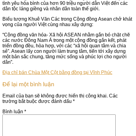
tình yêu hòa bình của hơn 90 triệu người dân Việt đến các
dân tộc láng giềng và nhân dân toàn thế giới.
Biểu tượng Khuê Văn Các trong Cộng đồng Asean chở khát
vọng của người Việt cùng nhau xây dựng:
“Cộng đồng văn hóa- Xã hội ASEAN nhằm gắn bó chặt chẽ
các nước Đông Nam Á trong một cộng đồng gắn kết, phát
triển đồng đều, hòa hợp, với các “xã hội quan tâm và chia
sẻ”. Asean lấy con người làm trung tâm, tiến tới xây dựng
một bản sắc chung, tăng mức sống và phúc lợi cho người
dân”.
Địa chỉ bán Chùa Một Cột bằng đồng tại Vĩnh Phúc
Để lại một bình luận
Email của bạn sẽ không được hiển thị công khai.
Các
trường bắt buộc được đánh dấu
*
Bình luận
*