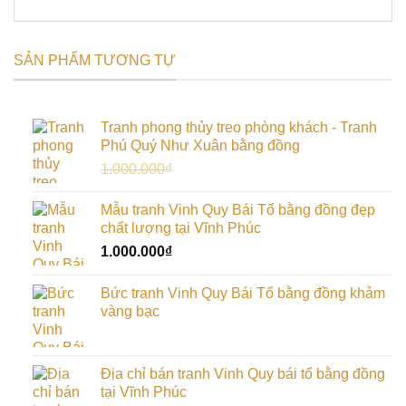
SẢN PHẨM TƯƠNG TỰ
Tranh phong thủy treo phòng khách - Tranh
Phú Quý Như Xuân bằng đồng
Giá
Giá
1.000.000
₫
900.000
₫
gốc
hiện
là:
tại
Mẫu tranh Vinh Quy Bái Tổ bằng đồng đẹp
1.000.000₫.
là:
chất lượng tại Vĩnh Phúc
900.000₫.
1.000.000
₫
Bức tranh Vinh Quy Bái Tổ bằng đồng khảm
vàng bạc
Địa chỉ bán tranh Vinh Quy bái tổ bằng đồng
tại Vĩnh Phúc