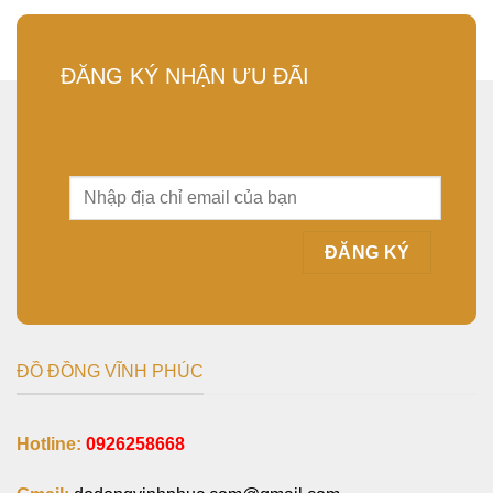
ĐĂNG KÝ NHẬN ƯU ĐÃI
ĐỒ ĐỒNG VĨNH PHÚC
Hotline:
0926258668