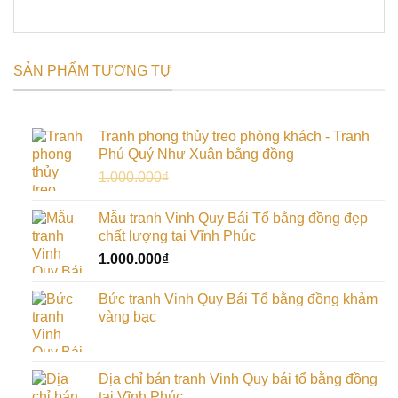
SẢN PHẨM TƯƠNG TỰ
Tranh phong thủy treo phòng khách - Tranh
Phú Quý Như Xuân bằng đồng
Giá
Giá
1.000.000
₫
900.000
₫
gốc
hiện
là:
tại
Mẫu tranh Vinh Quy Bái Tổ bằng đồng đẹp
1.000.000₫.
là:
chất lượng tại Vĩnh Phúc
900.000₫.
1.000.000
₫
Bức tranh Vinh Quy Bái Tổ bằng đồng khảm
vàng bạc
Địa chỉ bán tranh Vinh Quy bái tổ bằng đồng
tại Vĩnh Phúc