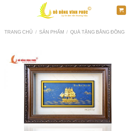
Skip
to
content
TRANG CHỦ
/
SẢN PHẨM
/
QUÀ TẶNG BẰNG ĐỒNG