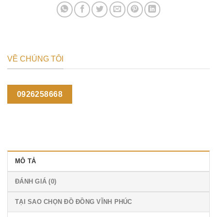
VỀ CHÚNG TÔI
0926258668
MÔ TẢ
ĐÁNH GIÁ (0)
TẠI SAO CHỌN ĐỒ ĐỒNG VĨNH PHÚC