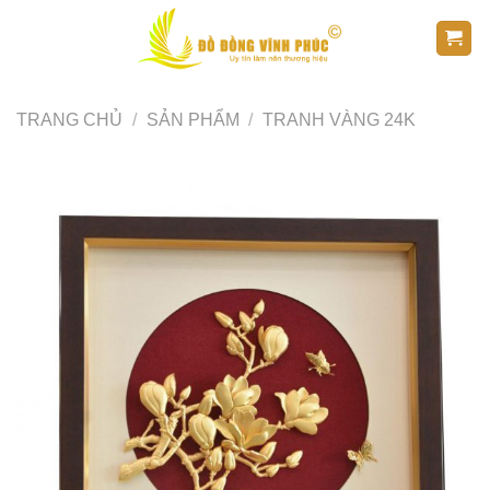
Skip
to
content
TRANG CHỦ
/
SẢN PHẨM
/
TRANH VÀNG 24K