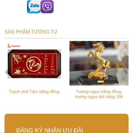
SẢN PHẨM TƯƠNG TỰ
Tượng ngựa bằng đồng,
Tranh chữ Tâm bằng đồng
tượng ngựa dát vàng 24k
ĐĂNG KÝ NHẬN ƯU ĐÃI