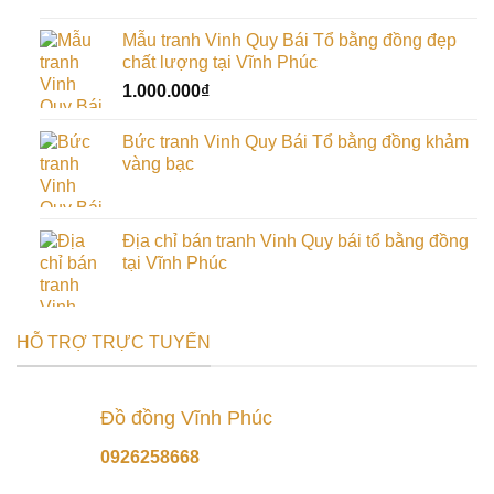
gốc
hiện
là:
tại
Mẫu tranh Vinh Quy Bái Tổ bằng đồng đẹp
1.000.000₫.
là:
chất lượng tại Vĩnh Phúc
900.000₫.
1.000.000
₫
Bức tranh Vinh Quy Bái Tổ bằng đồng khảm
vàng bạc
Địa chỉ bán tranh Vinh Quy bái tổ bằng đồng
tại Vĩnh Phúc
HỖ TRỢ TRỰC TUYẾN
Đồ đồng Vĩnh Phúc
0926258668