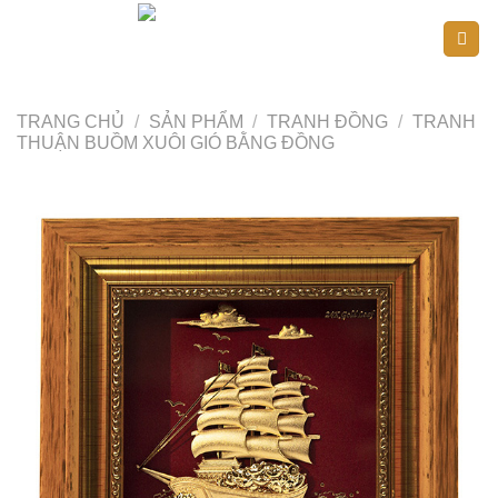
Skip
to
content
TRANG CHỦ
/
SẢN PHẨM
/
TRANH ĐỒNG
/
TRANH
THUẬN BUỒM XUÔI GIÓ BẰNG ĐỒNG