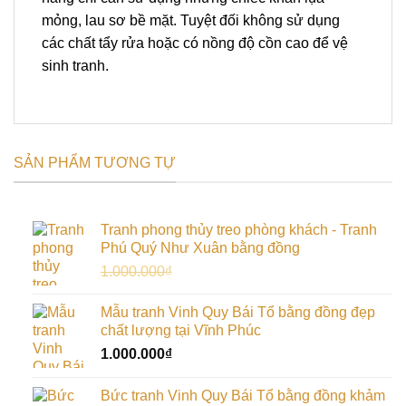
mỏng, lau sơ bề mặt. Tuyệt đối không sử dụng
các chất tẩy rửa hoặc có nồng độ cồn cao để vệ
sinh tranh.
SẢN PHẨM TƯƠNG TỰ
Tranh phong thủy treo phòng khách - Tranh
Phú Quý Như Xuân bằng đồng
Giá
Giá
1.000.000
₫
900.000
₫
gốc
hiện
là:
tại
Mẫu tranh Vinh Quy Bái Tổ bằng đồng đẹp
1.000.000₫.
là:
chất lượng tại Vĩnh Phúc
900.000₫.
1.000.000
₫
Bức tranh Vinh Quy Bái Tổ bằng đồng khảm