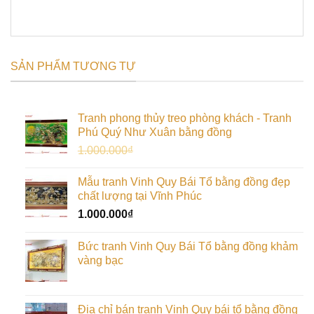
SẢN PHẨM TƯƠNG TỰ
Tranh phong thủy treo phòng khách - Tranh
Phú Quý Như Xuân bằng đồng
Giá
Giá
1.000.000
₫
900.000
₫
gốc
hiện
là:
tại
Mẫu tranh Vinh Quy Bái Tổ bằng đồng đẹp
1.000.000₫.
là:
chất lượng tại Vĩnh Phúc
900.000₫.
1.000.000
₫
Bức tranh Vinh Quy Bái Tổ bằng đồng khảm
vàng bạc
Địa chỉ bán tranh Vinh Quy bái tổ bằng đồng