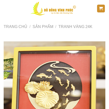
Skip
to
content
TRANG CHỦ
/
SẢN PHẨM
/
TRANH VÀNG 24K