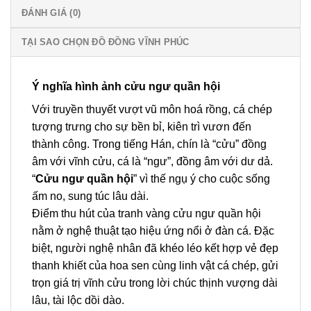
ĐÁNH GIÁ (0)
TẠI SAO CHỌN ĐỒ ĐỒNG VĨNH PHÚC
Ý nghĩa hình ảnh cửu ngư quần hội
Với truyền thuyết vượt vũ môn hoá rồng, cá chép
tượng trưng cho sự bền bỉ, kiên trì vươn đến
thành công. Trong tiếng Hán, chín là “cửu” đồng
âm với vĩnh cửu, cá là “ngư”, đồng âm với dư dả.
“
Cửu ngư quần hội
” vì thế ngụ ý cho cuộc sống
ấm no, sung túc lâu dài.
Điểm thu hút của tranh vàng cửu ngư quần hội
nằm ở nghệ thuật tạo hiệu ứng nổi ở đàn cá. Đặc
biệt, người nghệ nhân đã khéo léo kết hợp vẻ đẹp
thanh khiết của hoa sen cùng linh vật cá chép, gửi
trọn giá trị vĩnh cửu trong lời chúc thịnh vượng dài
lâu, tài lộc dồi dào.