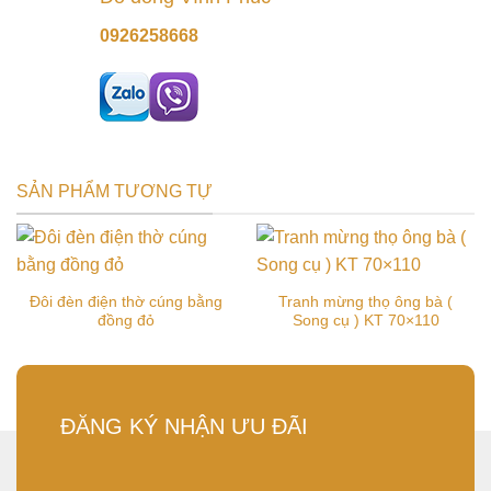
0926258668
SẢN PHẨM TƯƠNG TỰ
Đôi đèn điện thờ cúng bằng
Tranh mừng thọ ông bà (
đồng đỏ
Song cụ ) KT 70×110
ĐĂNG KÝ NHẬN ƯU ĐÃI