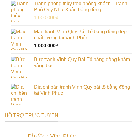
Tranh phong thủy treo phòng khách - Tranh
Phú Quý Như Xuân bằng đồng
Giá
Giá
1.000.000
₫
900.000
₫
gốc
hiện
là:
tại
Mẫu tranh Vinh Quy Bái Tổ bằng đồng đẹp
1.000.000₫.
là:
chất lượng tại Vĩnh Phúc
900.000₫.
1.000.000
₫
Bức tranh Vinh Quy Bái Tổ bằng đồng khảm
vàng bạc
Địa chỉ bán tranh Vinh Quy bái tổ bằng đồng
tại Vĩnh Phúc
HỖ TRỢ TRỰC TUYẾN
Đồ đồng Vĩnh Phúc