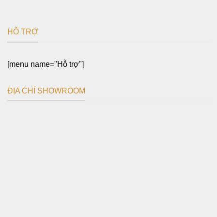
HỖ TRỢ
[menu name="Hỗ trợ"]
ĐỊA CHỈ SHOWROOM