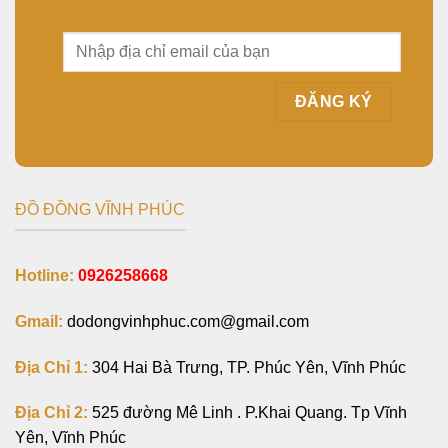
ĐỒ ĐỒNG VĨNH PHÚC
Hotline:
0926258668
Gmail:
dodongvinhphuc.com@gmail.com
Địa Chỉ 1:
304 Hai Bà Trưng, TP. Phúc Yên, Vĩnh Phúc
Địa Chỉ 2:
525 đường Mê Linh . P.Khai Quang. Tp Vĩnh
Yên, Vĩnh Phúc