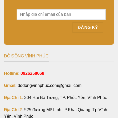
ĐỒ ĐỒNG VĨNH PHÚC
Hotline:
0926258668
Gmail:
dodongvinhphuc.com@gmail.com
Địa Chỉ 1:
304 Hai Bà Trưng, TP. Phúc Yên, Vĩnh Phúc
Địa Chỉ 2:
525 đường Mê Linh . P.Khai Quang. Tp Vĩnh
Yên, Vĩnh Phúc