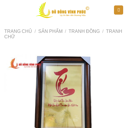
Skip
to
content
TRANG CHỦ
/
SẢN PHẨM
/
TRANH ĐỒNG
/
TRANH
CHỮ