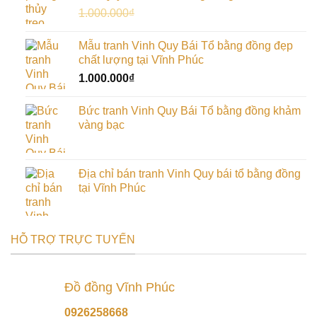
Giá
Giá
1.000.000
₫
900.000
₫
gốc
hiện
là:
tại
Mẫu tranh Vinh Quy Bái Tổ bằng đồng đẹp
1.000.000₫.
là:
chất lượng tại Vĩnh Phúc
900.000₫.
1.000.000
₫
Bức tranh Vinh Quy Bái Tổ bằng đồng khảm
vàng bạc
Địa chỉ bán tranh Vinh Quy bái tổ bằng đồng
tại Vĩnh Phúc
HỖ TRỢ TRỰC TUYẾN
Đồ đồng Vĩnh Phúc
0926258668